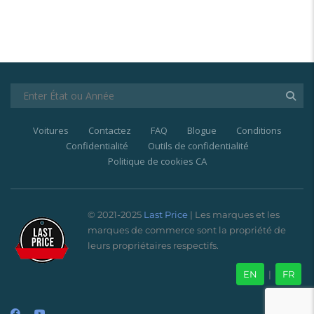
Voitures
Contactez
FAQ
Blogue
Conditions
Confidentialité
Outils de confidentialité
Politique de cookies CA
© 2021-2025
Last Price
| Les marques et les
marques de commerce sont la propriété de
leurs propriétaires respectifs.
EN
|
FR