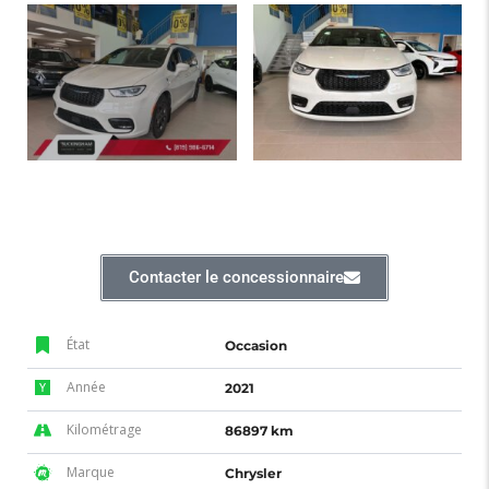
Contacter le concessionnaire
État
Occasion
Année
2021
Kilométrage
86897 km
Marque
Chrysler