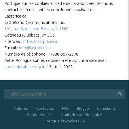
Politique sur les cookies et cette déclaration, veuillez nous
contacter en utilisant les coordonnées suivantes :
Lastprice.ca
C/O eSano Communications Inc.
101, rue Saint-Jean-Bosco, A-1360
Gatineau (Québec) J8Y 3G5
Site web :
https://lastprice.ca
E-mail :
info@lastprice.ca
Numéro de téléphone :
1-888-557-2678
Cette Politique sur les cookies a été synchronisée avec
cookiedatabase.org
le 13 juillet 2022
Voitures
Contactez
FAQ
Blogue
Conditions
Confidentialité
Outils de confidentialité
Politique de cookies CA