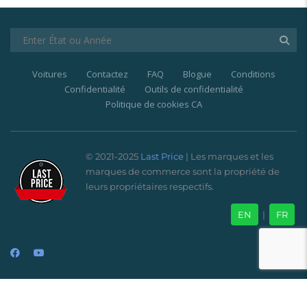
Voitures
Contactez
FAQ
Blogue
Conditions
Confidentialité
Outils de confidentialité
Politique de cookies CA
© 2021-2025
Last Price
| Les marques et les
marques de commerce sont la propriété de
leurs propriétaires respectifs.
EN
|
FR