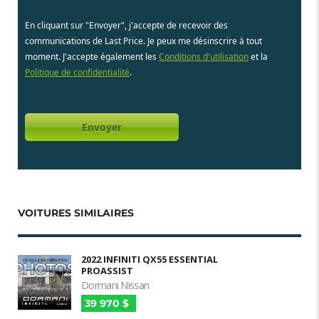
En cliquant sur "Envoyer", j'accepte de recevoir des
communications de Last Price. Je peux me désinscrire à tout
moment. J'accepte également les
Conditions d'utilisation
et la
Politique de confidentialité
.
VOITURES SIMILAIRES
2022 INFINITI QX55 ESSENTIAL
PROASSIST
Dormani Nissan
39 970 $