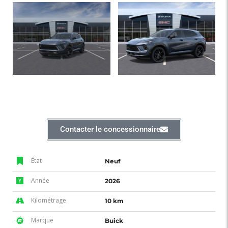
Contacter le concessionnaire
État
Neuf
Année
2026
Kilométrage
10 km
Marque
Buick