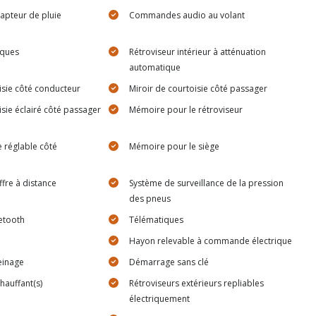
capteur de pluie
Commandes audio au volant
iques
Rétroviseur intérieur à atténuation
automatique
isie côté conducteur
Miroir de courtoisie côté passager
isie éclairé côté passager
Mémoire pour le rétroviseur
 réglable côté
Mémoire pour le siège
fre à distance
Système de surveillance de la pression
des pneus
etooth
Télématiques
Hayon relevable à commande électrique
einage
Démarrage sans clé
chauffant(s)
Rétroviseurs extérieurs repliables
électriquement