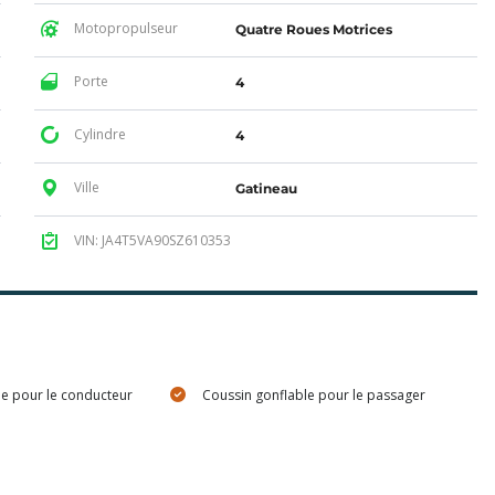
Motopropulseur
Quatre Roues Motrices
Porte
4
Cylindre
4
Ville
Gatineau
VIN: JA4T5VA90SZ610353
le pour le conducteur
Coussin gonflable pour le passager