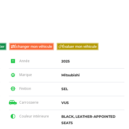
ier
Échanger mon véhicule
Évaluer mon véhicule
Année
2025
Marque
Mitsubishi
Finition
SEL
Carrosserie
VUS
Couleur intérieure
BLACK, LEATHER-APPOINTED
SEATS