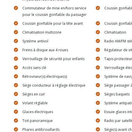
Commutateur de mise en/hors service
Coussin gonflabl
pour le coussin gonflable du passager
Coussin gonflable pour la tête avant
Coussin gonflabl
Climatisation multizone
Climatisation
Système antivol
Radio AM/FM st
Freins à disque aux 4 roues
Régulateur de vi
Verrouillage de sécurité pour enfants
Tapis protecteu
Accès sans clé
Verrouillage éle
Rétroviseur(s) électrique(s)
Système de navi
Siège conducteur à réglage électrique
Siège passager à
Sièges en cuir
Sièges baquets
Volant réglable
Système antipat
Glaces électriques
Essuie-glaces in
Toit panoramique
Radio par satelli
Phares antibrouillards
Siège(s) avant ch