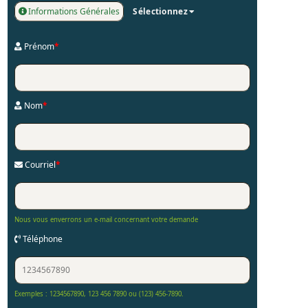
Informations Générales
Sélectionnez
Prénom
*
Nom
*
Courriel
*
Nous vous enverrons un e-mail concernant votre demande
Téléphone
Exemples : 1234567890, 123 456 7890 ou (123) 456-7890.