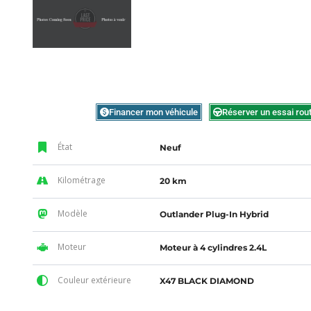
Financer mon véhicule
Réserver un essai rout
État
Neuf
Kilométrage
20 km
Modèle
Outlander Plug-In Hybrid
Moteur
Moteur à 4 cylindres 2.4L
Couleur extérieure
X47 BLACK DIAMOND