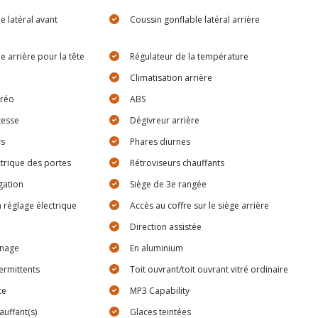
e latéral avant
Coussin gonflable latéral arrière
e arrière pour la tête
Régulateur de la température
Climatisation arrière
éréo
ABS
tesse
Dégivreur arrière
rs
Phares diurnes
ctrique des portes
Rétroviseurs chauffants
gation
Siège de 3e rangée
 réglage électrique
Accès au coffre sur le siège arrière
Direction assistée
inage
En aluminium
termittents
Toit ouvrant/toit ouvrant vitré ordinaire
te
MP3 Capability
auffant(s)
Glaces teintées