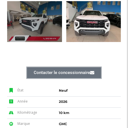
Contacter le concessionnaire
État
Neuf
Année
2026
Kilométrage
10 km
Marque
GMC