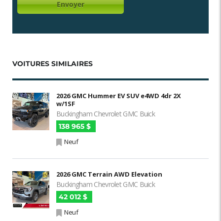
VOITURES SIMILAIRES
2026 GMC Hummer EV SUV e4WD 4dr 2X
w/1SF
Buckingham Chevrolet GMC Buick
138 965 $
Neuf
2026 GMC Terrain AWD Elevation
Buckingham Chevrolet GMC Buick
42 012 $
Neuf