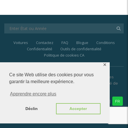
Voitures
Contactez
FAQ
Blogue
Conditions
Confidentialité
Outils de confidentialité
Politique de cookies CA
✕
Ce site Web utilise des cookies pour vous
© 2021-2025
Last Price
| Les marques et les
garantir la meilleure expérience.
marques de commerce sont la propriété de
leurs propriétaires respectifs.
Apprendre encore plus
EN
|
FR
Déclin
Accepter