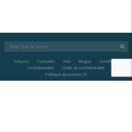
Voitures
Contactez
FAQ
Blogue
Conditions
Confidentialité
Outils de confidentialité
Politique de cookies CA
© 2021-2025
Last Price
| Les marques et les
marques de commerce sont la propriété de
leurs propriétaires respectifs.
EN
|
FR