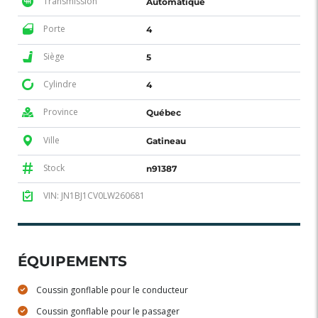
Transmission
Automatique
Porte
4
Siège
5
Cylindre
4
Province
Québec
Ville
Gatineau
Stock
n91387
VIN: JN1BJ1CV0LW260681
ÉQUIPEMENTS
Coussin gonflable pour le conducteur
Coussin gonflable pour le passager