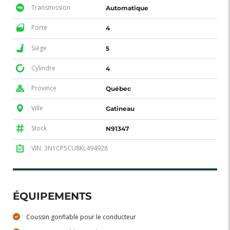
Transmission
Automatique
Porte
4
Siège
5
Cylindre
4
Province
Québec
Ville
Gatineau
Stock
N91347
VIN: 3N1CP5CU8KL494928
ÉQUIPEMENTS
Coussin gonflable pour le conducteur