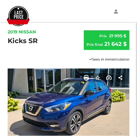
2019 NISSAN
21 995 $
Prix
Kicks SR
21 642 $
Prix ​​final
+Taxes et immatriculation