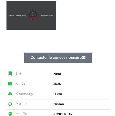
Contacter le concessionnaire
État
Neuf
Année
2025
Kilométrage
11 km
Marque
Nissan
Modèle
KICKS PLAY