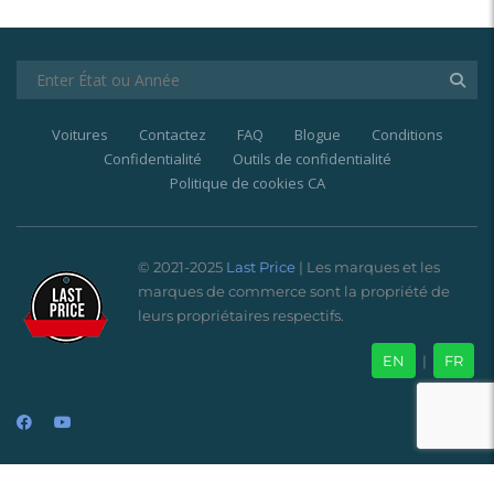
Voitures
Contactez
FAQ
Blogue
Conditions
Confidentialité
Outils de confidentialité
Politique de cookies CA
© 2021-2025
Last Price
| Les marques et les
marques de commerce sont la propriété de
leurs propriétaires respectifs.
EN
|
FR