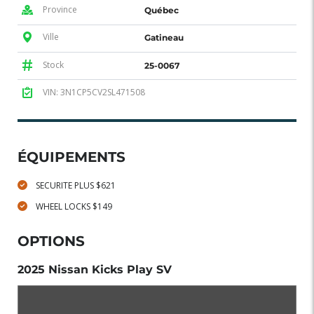
Province
Québec
Ville
Gatineau
Stock
25-0067
VIN: 3N1CP5CV2SL471508
ÉQUIPEMENTS
SECURITE PLUS $621
WHEEL LOCKS $149
OPTIONS
2025 Nissan Kicks Play SV