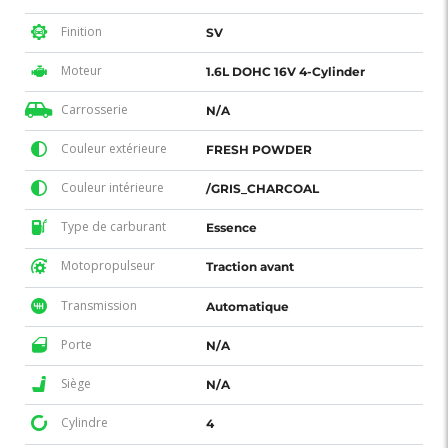
Finition
SV
Moteur
1.6L DOHC 16V 4-Cylinder
Carrosserie
N/A
Couleur extérieure
FRESH POWDER
Couleur intérieure
/GRIS_CHARCOAL
Type de carburant
Essence
Motopropulseur
Traction avant
Transmission
Automatique
Porte
N/A
Siège
N/A
Cylindre
4