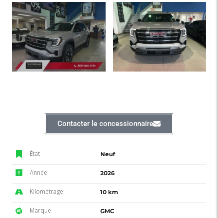
Contacter le concessionnaire
État
Neuf
Année
2026
Kilométrage
10 km
Marque
GMC