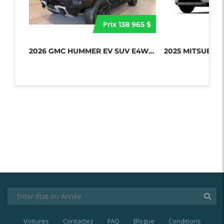
Prix
138 965 $
2026 GMC HUMMER EV SUV E4WD 4DR 2X...
Voitures
Contactez
FAQ
Blogue
Conditions