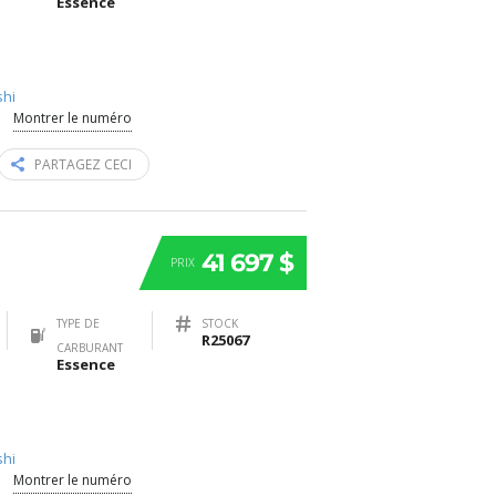
Essence
shi
Montrer le numéro
PARTAGEZ CECI
41 697 $
PRIX
TYPE DE
STOCK
R25067
CARBURANT
Essence
shi
Montrer le numéro