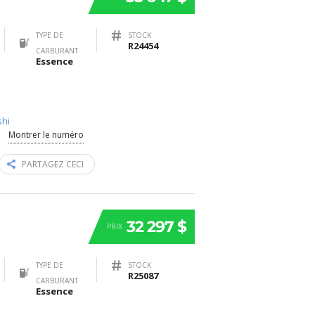
TYPE DE
STOCK
R24454
CARBURANT
Essence
shi
Montrer le numéro
PARTAGEZ CECI
32 297 $
PRIX
TYPE DE
STOCK
R25087
CARBURANT
Essence