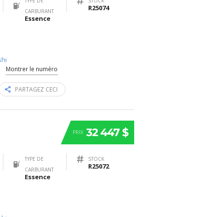
TYPE DE
STOCK
R25074
CARBURANT
Essence
shi
Montrer le numéro
PARTAGEZ CECI
32 447 $
PRIX
TYPE DE
STOCK
R25072
CARBURANT
Essence