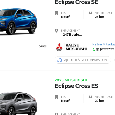
Eclipse Cross SE
ÉTAT
KILOMÉTRAGE
Neuf
25 km
EMPLACEMENT
1247 Boulevard Saint-Joseph, Gatineau, Québec J8Z 3J6
Rallye Mitsubi
819*******
AJOUTER À LA COMPARAISON
2025 MITSUBISHI
Eclipse Cross ES
ÉTAT
KILOMÉTRAGE
Neuf
20 km
EMPLACEMENT