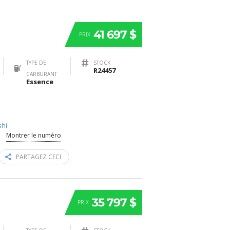
41 697 $
PRIX
TYPE DE
STOCK
R24457
CARBURANT
Essence
shi
Montrer le numéro
PARTAGEZ CECI
35 797 $
PRIX