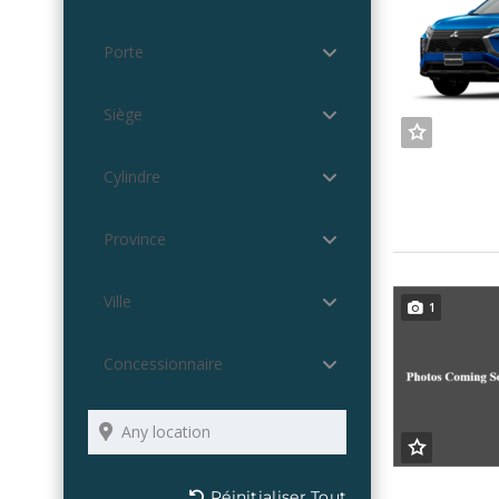
Porte
Siège
Cylindre
Province
Ville
1
Concessionnaire
Réinitialiser Tout