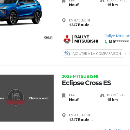
ÉTAT
KILOMÉTRAGE
Neuf
15 km
EMPLACEMENT
1247 Boulevard Saint-Joseph, Gatineau, Québec J8Z 3J6
Rallye Mitsubi
819*******
AJOUTER À LA COMPARAISON
2025 MITSUBISHI
Eclipse Cross ES
ÉTAT
KILOMÉTRAGE
Neuf
15 km
EMPLACEMENT
1247 Boulevard Saint-Joseph, Gatineau, Québec J8Z 3J6