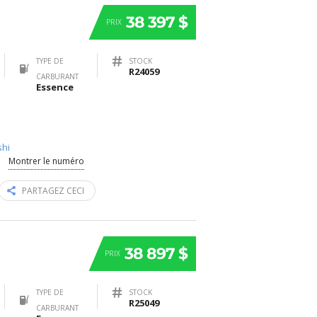
38 397 $
PRIX
TYPE DE
STOCK
R24059
CARBURANT
Essence
shi
Montrer le numéro
PARTAGEZ CECI
38 897 $
PRIX
TYPE DE
STOCK
R25049
CARBURANT