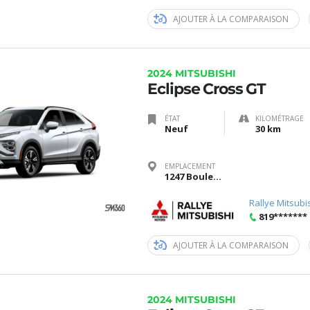
AJOUTER À LA COMPARAISON
2024 MITSUBISHI
Eclipse Cross GT
ÉTAT
KILOMÉTRAGE
Neuf
30 km
EMPLACEMENT
1247 Boulevard Saint-Joseph, Gatineau, Québec J8Z 3J6
Rallye Mitsubi
819*******
AJOUTER À LA COMPARAISON
2024 MITSUBISHI