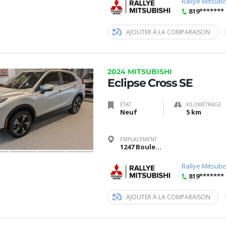
Rallye Mitsubi
819*******
AJOUTER À LA COMPARAISON
2024 MITSUBISHI
Eclipse Cross SE
ÉTAT
KILOMÉTRAGE
Neuf
5 km
EMPLACEMENT
1247 Boulevard Saint-Joseph, Gatineau, Québec J8Z 3J6
Rallye Mitsubi
819*******
AJOUTER À LA COMPARAISON