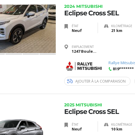
2024 MITSUBISHI
Eclipse Cross SEL
ÉTAT
KILOMÉTRAGE
Neuf
21 km
EMPLACEMENT
1247 Boulevard Saint-Joseph, Gatineau, Québec J8Z 3J6
Rallye Mitsubi
819*******
AJOUTER À LA COMPARAISON
2025 MITSUBISHI
Eclipse Cross SEL
ÉTAT
KILOMÉTRAGE
Neuf
10 km