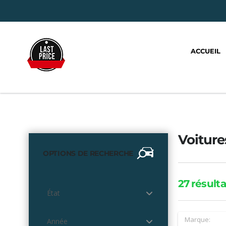
ACCUEIL
Voiture
OPTIONS DE RECHERCHE
27
résulta
État
Marque:
Année