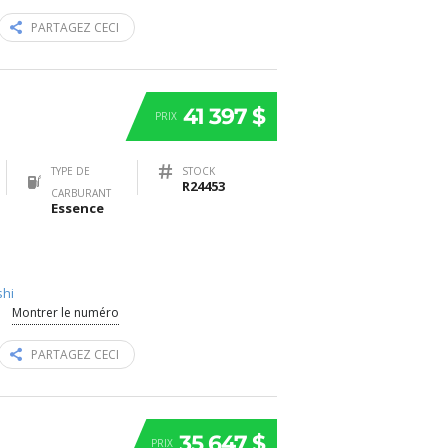
PARTAGEZ CECI
41 397 $
PRIX
TYPE DE
STOCK
R24453
CARBURANT
Essence
shi
Montrer le numéro
PARTAGEZ CECI
35 647 $
PRIX