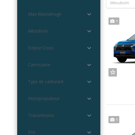
Mitsubishi
Max Kilométrage
1
Mitsubishi
Eclipse Cross
Carrosserie
Type de carburant
Motopropulseur
Transmission
1
Prix