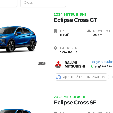
Cross
2024 MITSUBISHI
Eclipse Cross GT
ÉTAT
KILOMÉTRAGE
Neuf
25 km
EMPLACEMENT
1247 Boulevard Saint-Joseph, Gatineau, Québec J8Z 3J6
Rallye Mitsubi
819*******
AJOUTER À LA COMPARAISON
2025 MITSUBISHI
Eclipse Cross SE