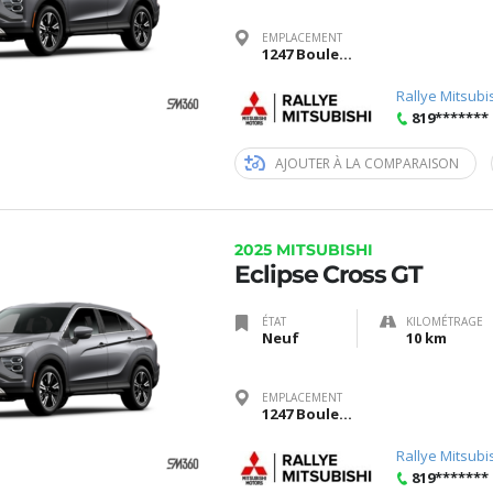
EMPLACEMENT
1247 Boulevard Saint-Joseph, Gatineau, Québec J8Z 3J6
Rallye Mitsubi
819*******
AJOUTER À LA COMPARAISON
2025 MITSUBISHI
Eclipse Cross GT
ÉTAT
KILOMÉTRAGE
Neuf
10 km
EMPLACEMENT
1247 Boulevard Saint-Joseph, Gatineau, Québec J8Z 3J6
Rallye Mitsubi
819*******