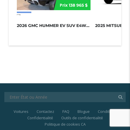
Prix
138 965 $
17 more photos
2026 GMC HUMMER EV SUV E4WD 4DR 2X...
Voitures
Contactez
FAQ
Blogue
Conditions
Confidentialité
Outils de confidentialité
Politique de cookies CA