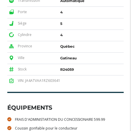
Transmission
Automatique
Porte
4
Siège
5
Cylindre
4
Province
Québec
Ville
Gatineau
Stock
R24059
VIN: JA4ATVAA1RZ603641
ÉQUIPEMENTS
FRAIS D'ADMINISTARTION DU CONCESSIONAIRE 599.99
Coussin gonflable pour le conducteur