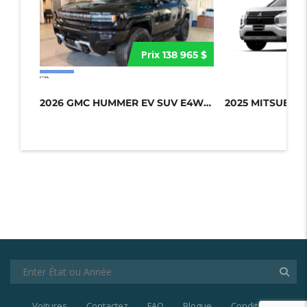
Prix
138 965 $
17 more photos
2026 GMC HUMMER EV SUV E4WD 4DR 2X...
Voitures
Contactez
FAQ
Blogue
Conditions