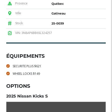
Province
Québec
Ville
Gatineau
Stock
25-0039
VIN: 3N8AP6BB6SL324257
ÉQUIPEMENTS
SECURITE PLUS $621
WHEEL LOCKS $149
OPTIONS
2025 Nissan Kicks S