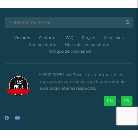
Voitures
Contactez
FAQ
Blogue
Conditions
Confidentialité
Outils de confidentialité
Politique de cookies CA
© 2021-2025
Last Price
| Les marques et les
marques de commerce sont la propriété de
leurs propriétaires respectifs.
EN
|
FR