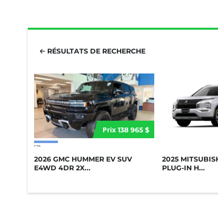
RÉSULTATS DE RECHERCHE
Prix
138 965 $
17 more photos
2026 GMC HUMMER EV SUV
2025 MITSUBI
E4WD 4DR 2X...
PLUG-IN H...