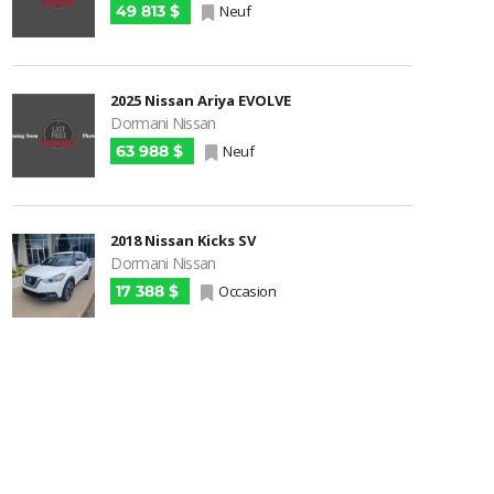
49 813 $
Neuf
2025 Nissan Ariya EVOLVE
Dormani Nissan
63 988 $
Neuf
2018 Nissan Kicks SV
Dormani Nissan
17 388 $
Occasion