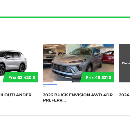
Prix
Prix
62 420 $
49 331 $
17 more photos
SHI OUTLANDER
2026 BUICK ENVISION AWD 4DR
2024
PREFERR...