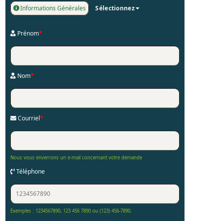
Informations Générales
Sélectionnez
Prénom
*
Nom
*
Courriel
*
Nous vous enverrons un e-mail concernant votre demande
Téléphone
Exemples : 1234567890, 123 456 7890 ou (123) 456-7890.