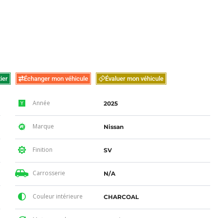
ier
Échanger mon véhicule
Évaluer mon véhicule
Année
2025
Marque
Nissan
Finition
SV
Carrosserie
N/A
Couleur intérieure
CHARCOAL