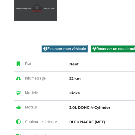
Financer mon véhicule
Réserver un essai rout
État
Neuf
Kilométrage
22 km
Modèle
Kicks
Moteur
2.0L DOHC 4-Cylinder
Couleur extérieure
BLEU NACRE (MET)