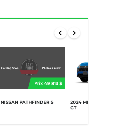
Prix
Prix
49 813 $
41 697
 NISSAN PATHFINDER S
2024 MITSUBISHI ECLIPSE CR
GT