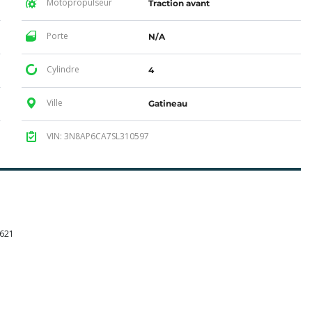
Motopropulseur
Traction avant
Porte
N/A
Cylindre
4
Ville
Gatineau
VIN: 3N8AP6CA7SL310597
$621