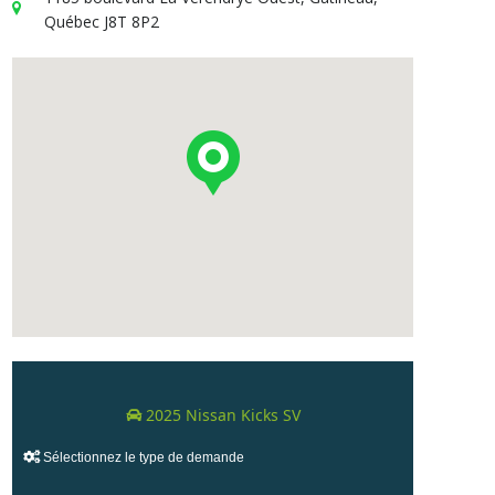
Québec J8T 8P2
2025 Nissan Kicks SV
Sélectionnez le type de demande