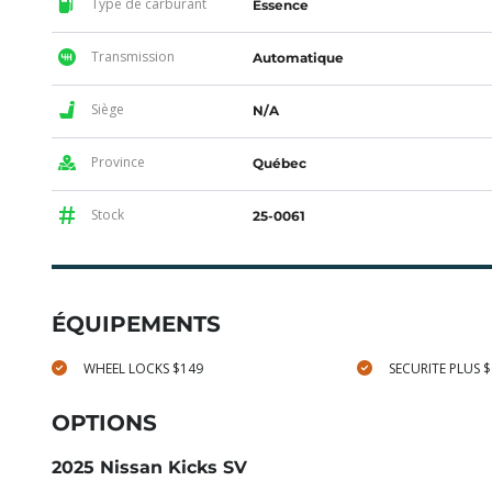
Type de carburant
Essence
Transmission
Automatique
Siège
N/A
Province
Québec
Stock
25-0061
ÉQUIPEMENTS
WHEEL LOCKS $149
SECURITE PLUS 
OPTIONS
2025 Nissan Kicks SV