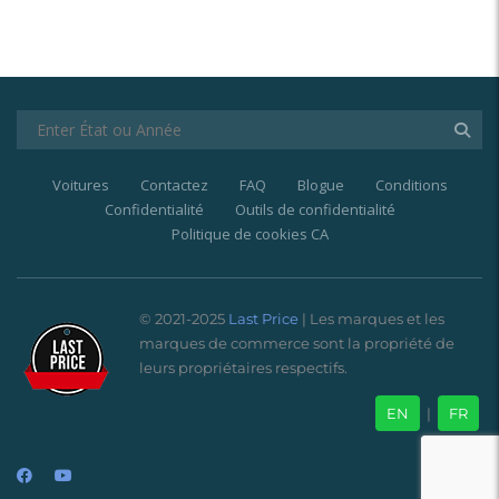
Voitures
Contactez
FAQ
Blogue
Conditions
Confidentialité
Outils de confidentialité
Politique de cookies CA
© 2021-2025
Last Price
| Les marques et les
marques de commerce sont la propriété de
leurs propriétaires respectifs.
EN
|
FR