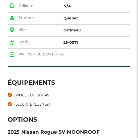
Cylindre
N/A
Province
Québec
Ville
Gatineau
Stock
25-0071
VIN: JN8BT3BB2SW156142
ÉQUIPEMENTS
WHEEL LOCKS $149
SECURITE PLUS $621
OPTIONS
2025 Nissan Rogue SV MOONROOF