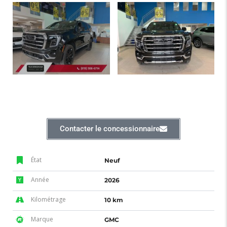
Contacter le concessionnaire
État
Neuf
Année
2026
Kilométrage
10 km
Marque
GMC