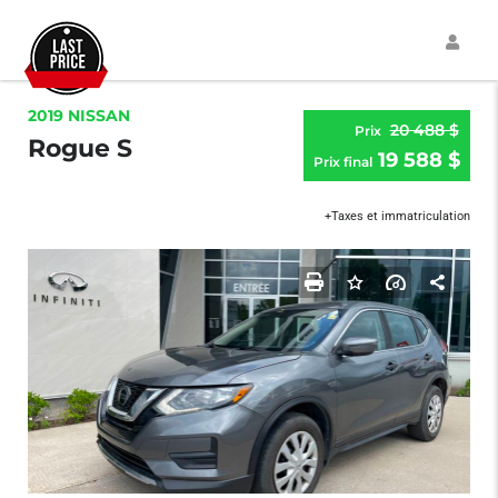
2019 NISSAN
20 488 $
Prix
Rogue S
19 588 $
Prix ​​final
+Taxes et immatriculation