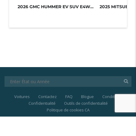
17 more photos
2026 GMC HUMMER EV SUV E4WD 4DR 2X...
Voitures
Contactez
FAQ
Blogue
Conditions
Confidentialité
Outils de confidentialité
Politique de cookies CA
© 2021-2025
Last Price
| Les marques et les