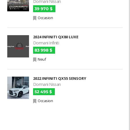
Dormani Nissan
39 970 $
Occasion
2024 INFINITI QX80 LUXE
Dormani Infiniti
83 998 $
Neuf
2022 INFINITI QX55 SENSORY
Dormani Nissan
52 495 $
Occasion