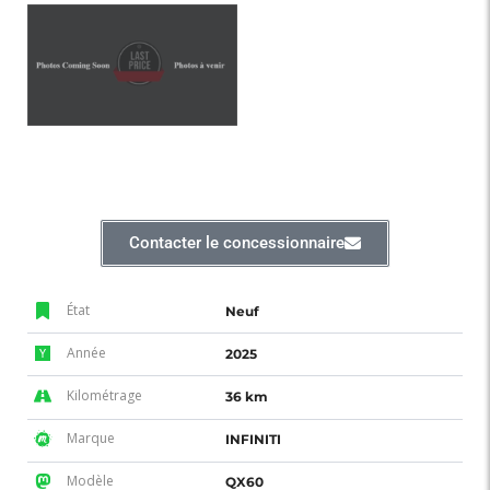
Contacter le concessionnaire
État
Neuf
Année
2025
Kilométrage
36 km
Marque
INFINITI
Modèle
QX60