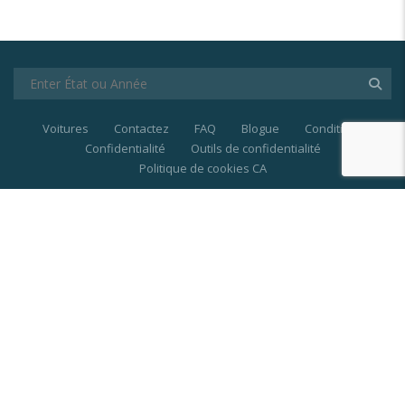
Voitures
Contactez
FAQ
Blogue
Conditions
Confidentialité
Outils de confidentialité
Politique de cookies CA
© 2021-2025
Last Price
| Les marques et les
marques de commerce sont la propriété de
leurs propriétaires respectifs.
EN
|
FR