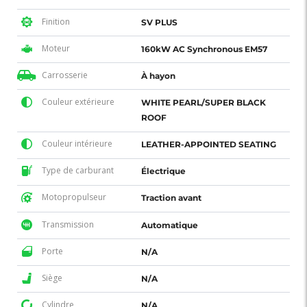
Finition
SV PLUS
Moteur
160kW AC Synchronous EM57
Carrosserie
À hayon
Couleur extérieure
WHITE PEARL/SUPER BLACK
ROOF
Couleur intérieure
LEATHER-APPOINTED SEATING
Type de carburant
Électrique
Motopropulseur
Traction avant
Transmission
Automatique
Porte
N/A
Siège
N/A
Cylindre
N/A