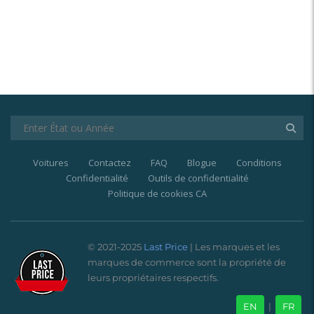
Voitures
Contactez
FAQ
Blogue
Conditions
Confidentialité
Outils de confidentialité
Politique de cookies CA
© 2021-2025
Last Price
| Les marques et les
marques de commerce sont la propriété de
leurs propriétaires respectifs.
EN
|
FR