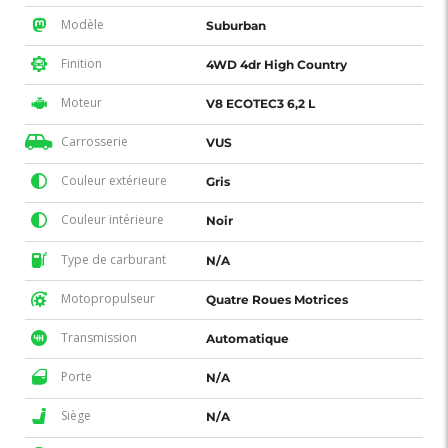
Modèle
Suburban
Finition
4WD 4dr High Country
Moteur
V8 ECOTEC3 6,2 L
Carrosserie
VUS
Couleur extérieure
Gris
Couleur intérieure
Noir
Type de carburant
N/A
Motopropulseur
Quatre Roues Motrices
Transmission
Automatique
Porte
N/A
Siège
N/A