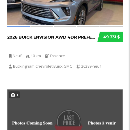
49 331 $
2026 BUICK ENVISION AWD 4DR PREFERRED
Neuf
10 km
Essence
Buckingham Chevrolet Buick GMC
26289-neuf
1