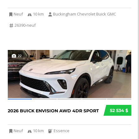
Neuf
10 km
Buckingham Chevrolet Buick GMC
26390-neuf
22
52 534 $
2026 BUICK ENVISION AWD 4DR SPORT
Neuf
10 km
Essence