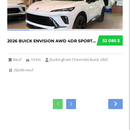
52 085 $
2026 BUICK ENVISION AWD 4DR SPORT TOURING...
Neuf
10 km
Buckingham Chevrolet Buick GMC
26249-neuf
1
2