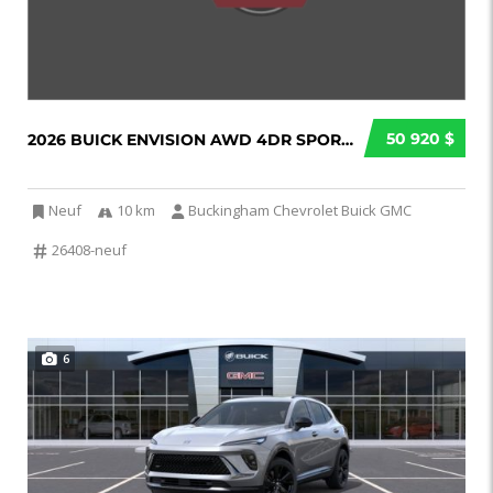
50 920 $
2026 BUICK ENVISION AWD 4DR SPORT TOURING...
Neuf
10 km
Buckingham Chevrolet Buick GMC
26408-neuf
6