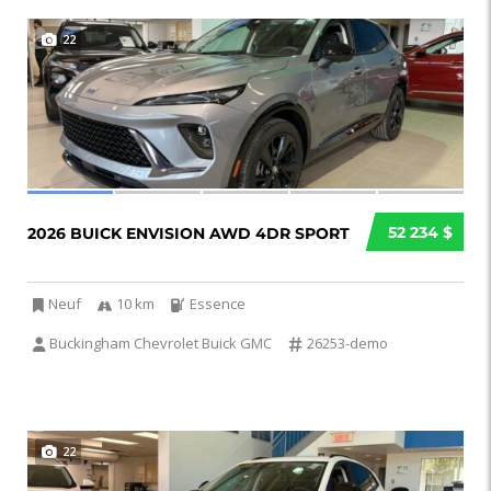
22
52 234 $
2026 BUICK ENVISION AWD 4DR SPORT
Neuf
10 km
Essence
Buckingham Chevrolet Buick GMC
26253-demo
22