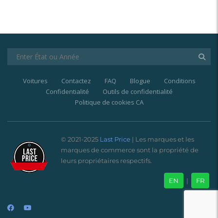
Voitures
Contactez
FAQ
Blogue
Conditions
Confidentialité
Outils de confidentialité
Politique de cookies CA
© 2021-2025
Last Price
| Les marques et les
marques de commerce sont la propriété de
leurs propriétaires respectifs.
EN
|
FR