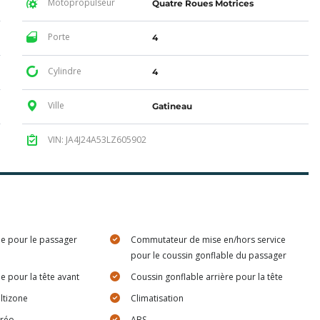
Motopropulseur
Quatre Roues Motrices
Porte
4
Cylindre
4
Ville
Gatineau
VIN: JA4J24A53LZ605902
le pour le passager
Commutateur de mise en/hors service
pour le coussin gonflable du passager
e pour la tête avant
Coussin gonflable arrière pour la tête
ltizone
Climatisation
éréo
ABS