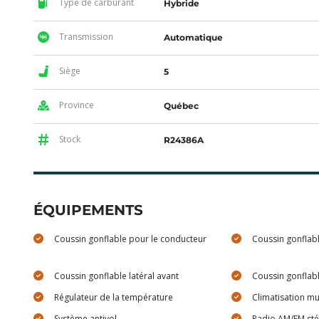
Type de carburant
Hybride
Transmission
Automatique
Siège
5
Province
Québec
Stock
R24386A
ÉQUIPEMENTS
Coussin gonflable pour le conducteur
Coussin gonflab
Coussin gonflable latéral avant
Coussin gonflabl
Régulateur de la température
Climatisation mu
Système antivol
Radio AM/FM st