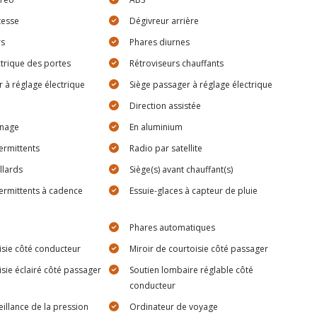
tesse
Dégivreur arrière
rs
Phares diurnes
ctrique des portes
Rétroviseurs chauffants
 à réglage électrique
Siège passager à réglage électrique
Direction assistée
inage
En aluminium
termittents
Radio par satellite
llards
Siège(s) avant chauffant(s)
termittents à cadence
Essuie-glaces à capteur de pluie
Phares automatiques
isie côté conducteur
Miroir de courtoisie côté passager
isie éclairé côté passager
Soutien lombaire réglable côté
conducteur
illance de la pression
Ordinateur de voyage