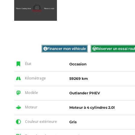
Financer mon véhicule
Réserver un essai rout
État
Occasion
Kilométrage
59269 km
Modèle
Outlander PHEV
Moteur
Moteur à 4 cylindres 2.0l
Couleur extérieure
Gris