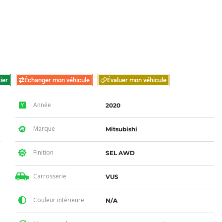
ier
Échanger mon véhicule
Évaluer mon véhicule
Année
2020
Marque
Mitsubishi
Finition
SEL AWD
Carrosserie
VUS
Couleur intérieure
N/A