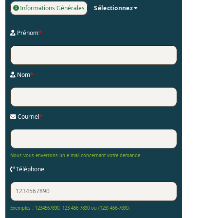
Informations Générales
Sélectionnez
Prénom
*
Nom
*
Courriel
*
Nous vous enverrons un e-mail concernant votre demande
Téléphone
Exemples : 1234567890, 123 456 7890 ou (123) 456-7890.