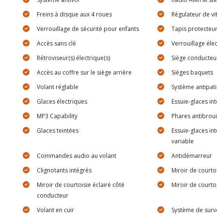
Freins à disque aux 4 roues
Régulateur de vi
Verrouillage de sécurité pour enfants
Tapis protecteu
Accès sans clé
Verrouillage éle
Rétroviseur(s) électrique(s)
Siège conducteur
Accès au coffre sur le siège arrière
Sièges baquets
Volant réglable
Système antipat
Glaces électriques
Essuie-glaces in
MP3 Capability
Phares antibroui
Glaces teintées
Essuie-glaces in
variable
Commandes audio au volant
Antidémarreur
Clignotants intégrés
Miroir de courto
Miroir de courtoisie éclairé côté
Miroir de courto
conducteur
Volant en cuir
Système de surve