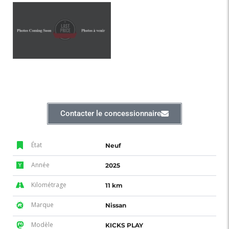
Contacter le concessionnaire
État
Neuf
Année
2025
Kilométrage
11 km
Marque
Nissan
Modèle
KICKS PLAY