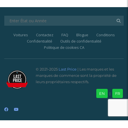
Voitures
Contactez
FAQ
Blogue
Conditions
Confidentialité
Outils de confidentialité
Politique de cookies CA
© 2021-2025
Last Price
| Les marques et les
marques de commerce sont la propriété de
leurs propriétaires respectifs.
EN
|
FR