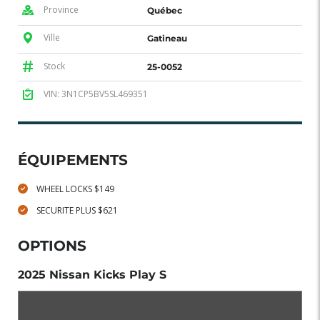
Province
Québec
Ville
Gatineau
Stock
25-0052
VIN: 3N1CP5BV5SL469351
ÉQUIPEMENTS
WHEEL LOCKS $149
SECURITE PLUS $621
OPTIONS
2025 Nissan Kicks Play S