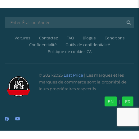
Voitures
Contactez
FAQ
Blogue
Conditions
Confidentialité
Outils de confidentialité
Politique de cookies CA
© 2021-2025
Last Price
| Les marques et les
marques de commerce sont la propriété de
leurs propriétaires respectifs.
EN
|
FR