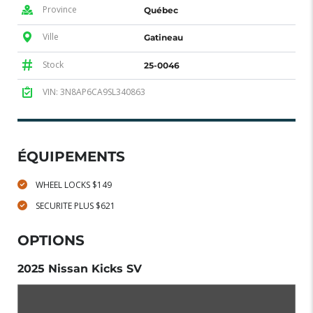
Province
Québec
Ville
Gatineau
Stock
25-0046
VIN: 3N8AP6CA9SL340863
ÉQUIPEMENTS
WHEEL LOCKS $149
SECURITE PLUS $621
OPTIONS
2025 Nissan Kicks SV