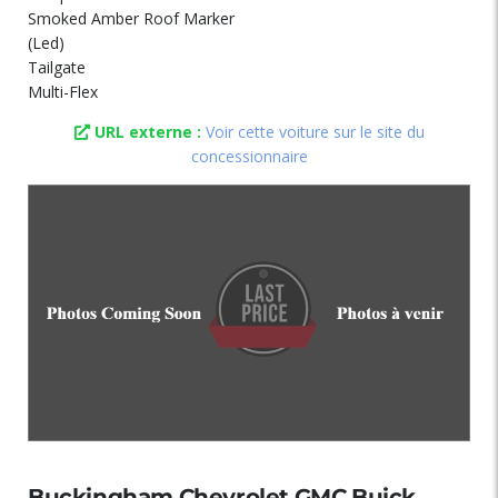
Smoked Amber Roof Marker
(Led)
Tailgate
Multi-Flex
URL externe :
Voir cette voiture sur le site du
concessionnaire
Buckingham Chevrolet GMC Buick