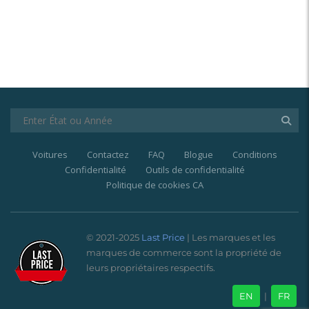
Voitures
Contactez
FAQ
Blogue
Conditions
Confidentialité
Outils de confidentialité
Politique de cookies CA
© 2021-2025
Last Price
| Les marques et les
marques de commerce sont la propriété de
leurs propriétaires respectifs.
EN
|
FR