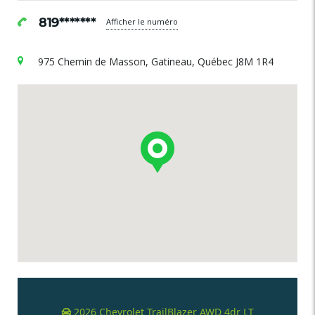
819*******
Afficher le numéro
975 Chemin de Masson, Gatineau, Québec J8M 1R4
2026 Chevrolet TrailBlazer AWD 4dr LT